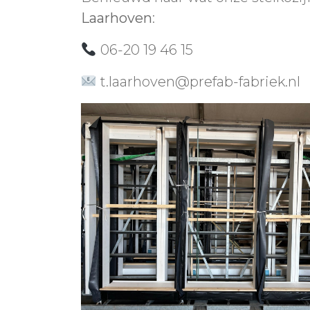
Laarhoven
:
06-20 19 46 15
t.laarhoven@prefab-fabriek.nl